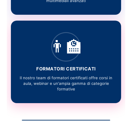
multimediali avanzati
👨‍🏫
S
u
r
v
K
FORMATORI CERTIFICATI
ei
u
ll
rs
Il nostro team di formatori certificati offre corsi in
a
z
aula, webinar e un'ampia gamma di categorie
n
u
formative
c
r
e
T
d
e
G
e
m
D
G
la
p
P
G
D
t
e
a
D
P
e
r
p
P
a